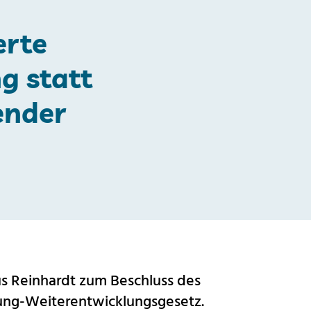
erte
g statt
ender
us Reinhardt zum Beschluss des
ng-Weiterentwicklungsgesetz.