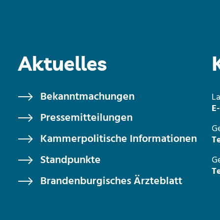
Aktuelles
Bekanntmachungen
L
E-
Pressemitteilungen
Ge
Kammerpolitische Informationen
Te
Standpunkte
Ge
Te
Brandenburgisches Ärzteblatt