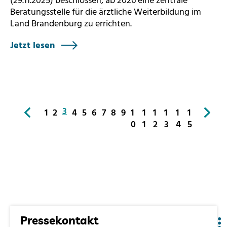
(29.11.2025) beschlossen, ab 2026 eine zentrale
Beratungsstelle für die ärztliche Weiterbildung im
Land Brandenburg zu errichten.
Jetzt lesen
3
1
2
4
5
6
7
8
9
1
1
1
1
1
1
0
1
2
3
4
5
Pressekontakt